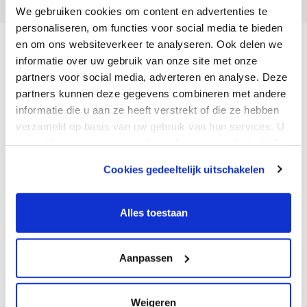
We gebruiken cookies om content en advertenties te
personaliseren, om functies voor social media te bieden
en om ons websiteverkeer te analyseren. Ook delen we
Homepage
Sortiment
Wasserfiltration
Scheibenfilter
informatie over uw gebruik van onze site met onze
Scheibenfilter
partners voor social media, adverteren en analyse. Deze
Kontakt
partners kunnen deze gegevens combineren met andere
informatie die u aan ze heeft verstrekt of die ze hebben
Van den Borne GmbH
verzameld op basis van uw gebruik van hun services. U
Saime-Genc-Ring 37
gaat akkoord met onze cookies als u onze website blijft
DE-53121 Bonn
gebruiken.
T. +49 (0)228 / 350 395 08
Cookies gedeeltelijk uitschakelen
F. +31 (0)40 - 201 79 27
We werken samen met
12 derden
die uw gegevens
E. info@vandenborne.de
kunnen ontvangen en verwerken.
Alles toestaan
Montag bis Freitag
08:00 - 12:00 & 12:30-17:30
Aanpassen
Geschlossen
Weigeren