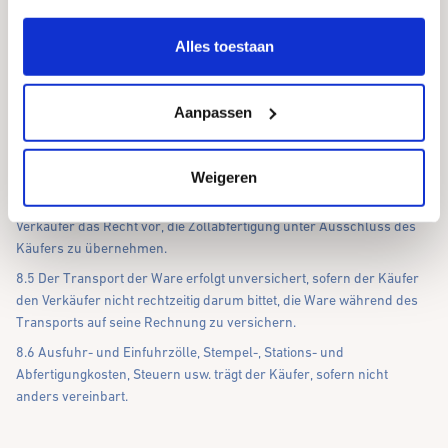
We werken samen met
12 derden
die uw gegevens
8.3 Die Wahl des Transportmittels bleibt dem Verkäufer überlassen;
kunnen ontvangen en verwerken.
dies gilt auch für Sendungen, die nicht franko sind, bei denen der
Alles toestaan
Käufer keine Anweisungen hinsichtlich des Versands gegeben hat.
Behinderungen oder der vorübergehende Ausfall des gewählten
Transportmittels führen nicht zur Verpflichtung, ein anderes
Aanpassen
Transportmittel zu wählen. Der Verkäufer ist nicht verantwortlich,
wenn der von ihm gewählte Transport, gleich aus welchen Gründen,
ausfällt.
Weigeren
8.4 Hinsichtlich im Ausland gefertigter Ware behält sich der
Verkäufer das Recht vor, die Zollabfertigung unter Ausschluss des
Käufers zu übernehmen.
8.5 Der Transport der Ware erfolgt unversichert, sofern der Käufer
den Verkäufer nicht rechtzeitig darum bittet, die Ware während des
Transports auf seine Rechnung zu versichern.
8.6 Ausfuhr- und Einfuhrzölle, Stempel-, Stations- und
Abfertigungkosten, Steuern usw. trägt der Käufer, sofern nicht
anders vereinbart.