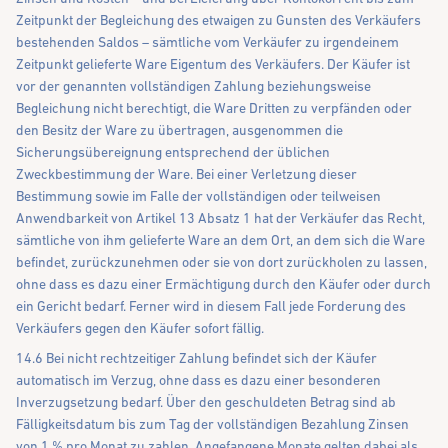
Zeitpunkt der Begleichung des etwaigen zu Gunsten des Verkäufers
bestehenden Saldos – sämtliche vom Verkäufer zu irgendeinem
Zeitpunkt gelieferte Ware Eigentum des Verkäufers. Der Käufer ist
vor der genannten vollständigen Zahlung beziehungsweise
Begleichung nicht berechtigt, die Ware Dritten zu verpfänden oder
den Besitz der Ware zu übertragen, ausgenommen die
Sicherungsübereignung entsprechend der üblichen
Zweckbestimmung der Ware. Bei einer Verletzung dieser
Bestimmung sowie im Falle der vollständigen oder teilweisen
Anwendbarkeit von Artikel 13 Absatz 1 hat der Verkäufer das Recht,
sämtliche von ihm gelieferte Ware an dem Ort, an dem sich die Ware
befindet, zurückzunehmen oder sie von dort zurückholen zu lassen,
ohne dass es dazu einer Ermächtigung durch den Käufer oder durch
ein Gericht bedarf. Ferner wird in diesem Fall jede Forderung des
Verkäufers gegen den Käufer sofort fällig.
14.6 Bei nicht rechtzeitiger Zahlung befindet sich der Käufer
automatisch im Verzug, ohne dass es dazu einer besonderen
Inverzugsetzung bedarf. Über den geschuldeten Betrag sind ab
Fälligkeitsdatum bis zum Tag der vollständigen Bezahlung Zinsen
von 1 % pro Monat zu zahlen. Angefangene Monate gelten dabei als