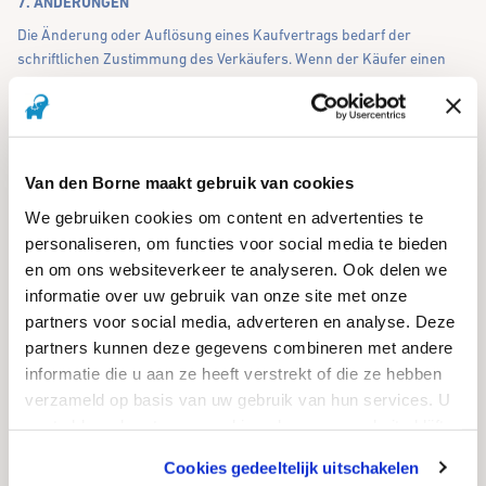
7. ÄNDERUNGEN
Die Änderung oder Auflösung eines Kaufvertrags bedarf der
schriftlichen Zustimmung des Verkäufers. Wenn der Käufer einen
geschlossenen Vertrag ändern oder auflösen möchte, ist er
verpflichtet, dem Verkäufer alle Schäden, einschließlich entgangenen
Gewinns, und alle Kosten, die aus der Änderung oder Auflösung
entstehen, zu ersetzen.
Van den Borne maakt gebruik van cookies
We gebruiken cookies om content en advertenties te
8. TRANSPORTBEDINGUNGEN
personaliseren, om functies voor social media te bieden
8.1 Der Transport aller Waren, auch solcher, die franko verkauft
en om ons websiteverkeer te analyseren. Ook delen we
wurden, erfolgt auf Gefahr des Käufers. Gegenüber Dritten
informatie over uw gebruik van onze site met onze
eingegangene Verbindlichkeiten ändern daran nichts und es wird
partners voor social media, adverteren en analyse. Deze
angenommen, dass sie im Interesse und auf Rechnung des Käufers
partners kunnen deze gegevens combineren met andere
akzeptiert wurden.
informatie die u aan ze heeft verstrekt of die ze hebben
8.2 Der Verkäufer ist berechtigt, fertige Waren, die durch Ursachen,
verzameld op basis van uw gebruik van hun services. U
die außerhalb seines Willens liegen, nicht zum Zielort transportiert
gaat akkoord met onze cookies als u onze website blijft
werden können, auf Rechnung und Gefahr des Käufers zu lagern
gebruiken.
oder lagern zu lassen und Zahlung zu verlangen, als wäre die
Cookies gedeeltelijk uitschakelen
Lieferung erfolgt.