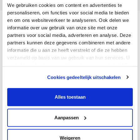
We gebruiken cookies om content en advertenties te
personaliseren, om functies voor social media te bieden
en om ons websiteverkeer te analyseren. Ook delen we
Homepage
Sortiment
Leitungssysteme
informatie over uw gebruik van onze site met onze
PVC-Leitungssysteme
PVC-Fittings
partners voor social media, adverteren en analyse. Deze
Kontakt
partners kunnen deze gegevens combineren met andere
informatie die u aan ze heeft verstrekt of die ze hebben
Van den Borne GmbH
verzameld op basis van uw gebruik van hun services. U
Saime-Genc-Ring 37
gaat akkoord met onze cookies als u onze website blijft
DE-53121 Bonn
gebruiken.
T. +49 (0)228 / 350 395 08
Cookies gedeeltelijk uitschakelen
F. +31 (0)40 - 201 79 27
We werken samen met
12 derden
die uw gegevens
E. info@vandenborne.de
kunnen ontvangen en verwerken.
Alles toestaan
Montag bis Freitag
08:00 - 12:00 & 12:30-17:30
Aanpassen
Geschlossen
Weigeren