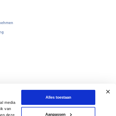
rnehmen
ng
Alles toestaan
ial media
ik van
Aanpassen
nen deze