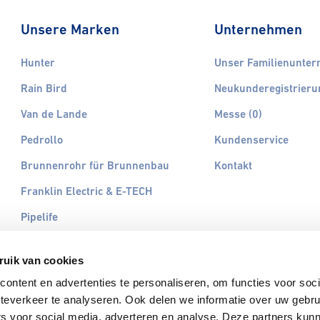
Unsere Marken
Unternehmen
Hunter
Unser Familienunte
Rain Bird
Neukunderegistrieru
Van de Lande
Messe (0)
Pedrollo
Kundenservice
Brunnenrohr für Brunnenbau
Kontakt
Franklin Electric & E-TECH
Pipelife
Otterbine
ruik van cookies
Vyrsa
ontent en advertenties te personaliseren, om functies voor soc
Wellmate Pentair
teverkeer te analyseren. Ook delen we informatie over uw gebru
GrainPlastics
rs voor social media, adverteren en analyse. Deze partners kun