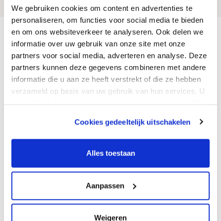
We gebruiken cookies om content en advertenties te
personaliseren, om functies voor social media te bieden
en om ons websiteverkeer te analyseren. Ook delen we
Homepage
Sortiment
Bewässerungssysteme
informatie over uw gebruik van onze site met onze
Mikro-Bewässerung
Tropfer
partners voor social media, adverteren en analyse. Deze
Kontakt
partners kunnen deze gegevens combineren met andere
informatie die u aan ze heeft verstrekt of die ze hebben
Van den Borne GmbH
verzameld op basis van uw gebruik van hun services. U
Saime-Genc-Ring 37
gaat akkoord met onze cookies als u onze website blijft
DE-53121 Bonn
gebruiken.
T. +49 (0)228 / 350 395 08
Cookies gedeeltelijk uitschakelen
F. +31 (0)40 - 201 79 27
We werken samen met
12 derden
die uw gegevens
E. info@vandenborne.de
kunnen ontvangen en verwerken.
Alles toestaan
Montag bis Freitag
08:00 - 12:00 & 12:30-17:30
Aanpassen
Geschlossen
Weigeren