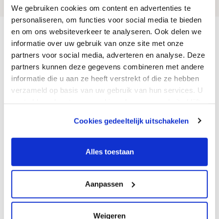
We gebruiken cookies om content en advertenties te
personaliseren, om functies voor social media te bieden
en om ons websiteverkeer te analyseren. Ook delen we
Homepage
Sortiment
Leitungssysteme
informatie over uw gebruik van onze site met onze
PE-Leitungssysteme
PE-Fittings
partners voor social media, adverteren en analyse. Deze
Kontakt
partners kunnen deze gegevens combineren met andere
informatie die u aan ze heeft verstrekt of die ze hebben
Van den Borne GmbH
verzameld op basis van uw gebruik van hun services. U
Saime-Genc-Ring 37
gaat akkoord met onze cookies als u onze website blijft
DE-53121 Bonn
gebruiken.
T. +49 (0)228 / 350 395 08
Cookies gedeeltelijk uitschakelen
F. +31 (0)40 - 201 79 27
We werken samen met
12 derden
die uw gegevens
E. info@vandenborne.de
kunnen ontvangen en verwerken.
Alles toestaan
Montag bis Freitag
08:00 - 12:00 & 12:30-17:30
Aanpassen
Geschlossen
Weigeren