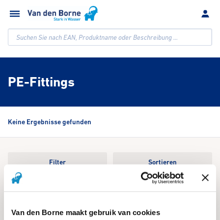
Suchen Sie nach EAN, Produktname oder Beschreibung ...
PE-Fittings
Keine Ergebnisse gefunden
Filter
Sortieren
We're sorry, an issue occurred when fetching your results. Please try
again.
Van den Borne maakt gebruik van cookies
Reset Search