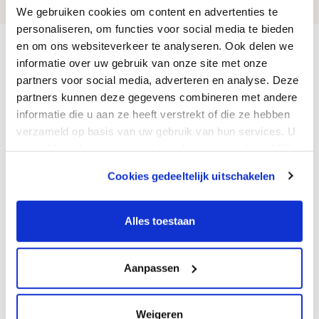
We gebruiken cookies om content en advertenties te
personaliseren, om functies voor social media te bieden
en om ons websiteverkeer te analyseren. Ook delen we
Homepage
Sortiment
Fittings und Verbindungen
informatie over uw gebruik van onze site met onze
Hähne und Absperrventile
Kugelhähne
partners voor social media, adverteren en analyse. Deze
Kontakt
partners kunnen deze gegevens combineren met andere
informatie die u aan ze heeft verstrekt of die ze hebben
Van den Borne GmbH
verzameld op basis van uw gebruik van hun services. U
Saime-Genc-Ring 37
gaat akkoord met onze cookies als u onze website blijft
DE-53121 Bonn
gebruiken.
T. +49 (0)228 / 350 395 08
Cookies gedeeltelijk uitschakelen
F. +31 (0)40 - 201 79 27
We werken samen met
12 derden
die uw gegevens
E. info@vandenborne.de
kunnen ontvangen en verwerken.
Alles toestaan
Montag bis Freitag
08:00 - 12:00 & 12:30-17:30
Aanpassen
Geschlossen
Weigeren