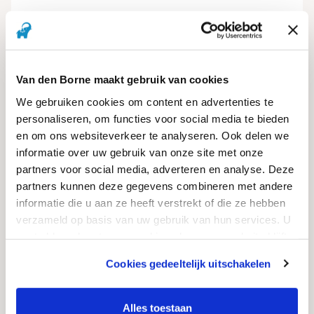
Van den Borne maakt gebruik van cookies
We gebruiken cookies om content en advertenties te
personaliseren, om functies voor social media te bieden
en om ons websiteverkeer te analyseren. Ook delen we
informatie over uw gebruik van onze site met onze
B.12.475
partners voor social media, adverteren en analyse. Deze
partners kunnen deze gegevens combineren met andere
Rain Bird LNK2 WiFi-Modul
informatie die u aan ze heeft verstrekt of die ze hebben
Produkt ansehen
verzameld op basis van uw gebruik van hun services. U
gaat akkoord met onze cookies als u onze website blijft
gebruiken.
Cookies gedeeltelijk uitschakelen
We werken samen met
12 derden
die uw gegevens
kunnen ontvangen en verwerken.
Alles toestaan