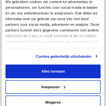
We gebruiken cookies om content en advertenties te
personaliseren, om functies voor social media te bieden
Telefon (*):
en om ons websiteverkeer te analyseren. Ook delen we
informatie over uw gebruik van onze site met onze
partners voor social media, adverteren en analyse. Deze
E-Mail-Adresse (*):
partners kunnen deze gegevens combineren met andere
informatie die u aan ze heeft verstrekt of die ze hebben
verzameld op basis van uw gebruik van hun services. U
gaat akkoord met onze cookies als u onze website blijft
Datum:
gebruiken.
Cookies gedeeltelijk uitschakelen
We werken samen met
12 derden
die uw gegevens
kunnen ontvangen en verwerken.
Alles toestaan
Year
Month
Day
Aanpassen
Anzahl (*):
Weigeren